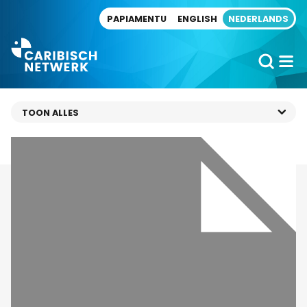
Direct naar artikel
PAPIAMENTU
ENGLISH
NEDERLANDS