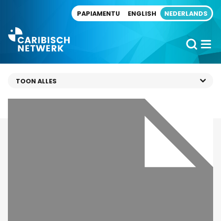
Direct naar artikel
PAPIAMENTU
ENGLISH
NEDERLANDS