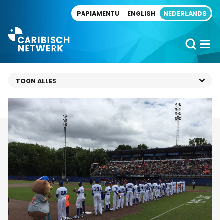
Direct naar artikel
PAPIAMENTU
ENGLISH
NEDERLANDS