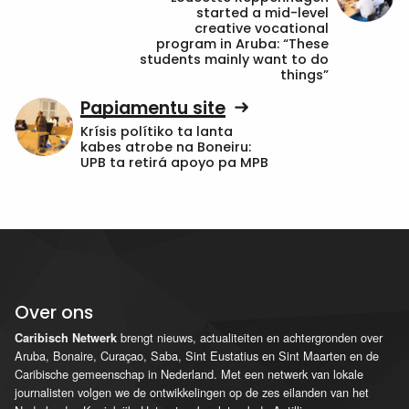
started a mid-level
creative vocational
program in Aruba: “These
students mainly want to do
things”
Papiamentu site
Krísis polítiko ta lanta
kabes atrobe na Boneiru:
UPB ta retirá apoyo pa MPB
Over ons
brengt nieuws, actualiteiten en achtergronden over
Caribisch Netwerk
Aruba, Bonaire, Curaçao, Saba, Sint Eustatius en Sint Maarten en de
Caribische gemeenschap in Nederland. Met een netwerk van lokale
journalisten volgen we de ontwikkelingen op de zes eilanden van het