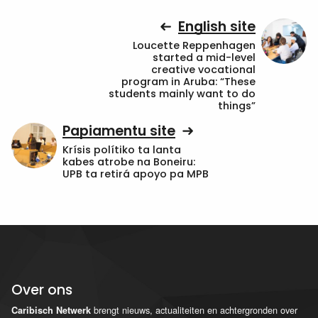
English site
Loucette Reppenhagen
started a mid-level
creative vocational
program in Aruba: “These
students mainly want to do
things”
Papiamentu site
Krísis polítiko ta lanta
kabes atrobe na Boneiru:
UPB ta retirá apoyo pa MPB
Over ons
brengt nieuws, actualiteiten en achtergronden over
Caribisch Netwerk