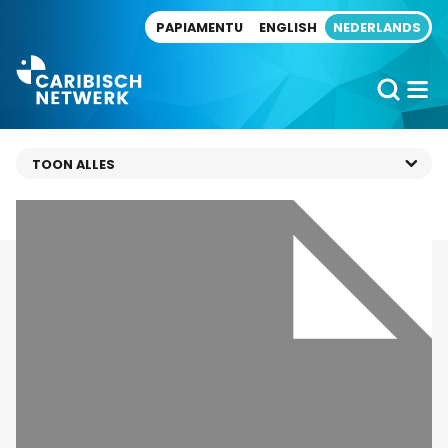
Direct naar artikel
PAPIAMENTU
ENGLISH
NEDERLANDS