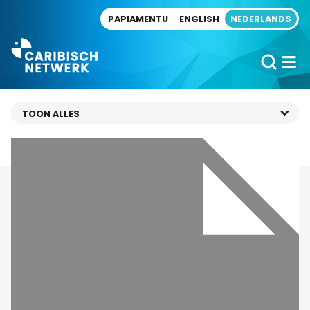
Direct naar artikel
PAPIAMENTU
ENGLISH
NEDERLANDS