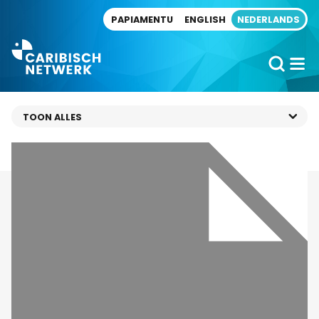
Direct naar artikel
PAPIAMENTU
ENGLISH
NEDERLANDS