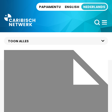
Direct naar artikel
PAPIAMENTU
ENGLISH
NEDERLANDS