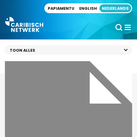
Direct naar artikel
PAPIAMENTU
ENGLISH
NEDERLANDS