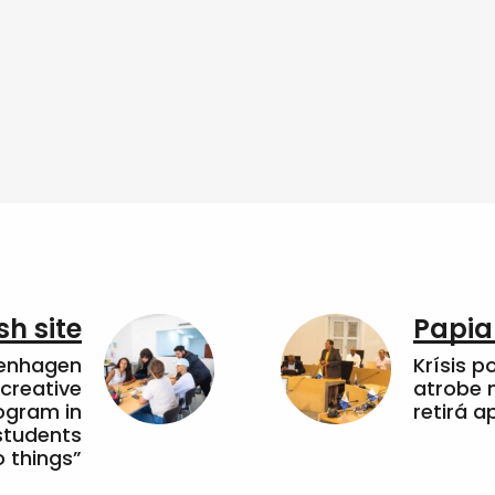
sh site
Papia
penhagen
Krísis p
 creative
atrobe n
ogram in
retirá 
students
 things”