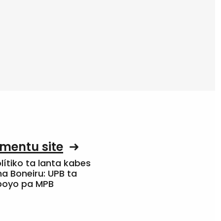
mentu site
olítiko ta lanta kabes
a Boneiru: UPB ta
apoyo pa MPB