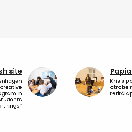
sh site
Papia
penhagen
Krísis p
 creative
atrobe n
ogram in
retirá 
students
 things”