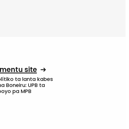
mentu site
olítiko ta lanta kabes
a Boneiru: UPB ta
apoyo pa MPB