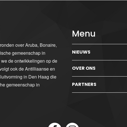
Menu
gronden over Aruba, Bonaire,
NIEUWS
ibische gemeenschap in
n we de ontwikkelingen op de
OVER ONS
volgt ook de Antilliaanse en
luitvorming in Den Haag die
PARTNERS
sche gemeenschap in