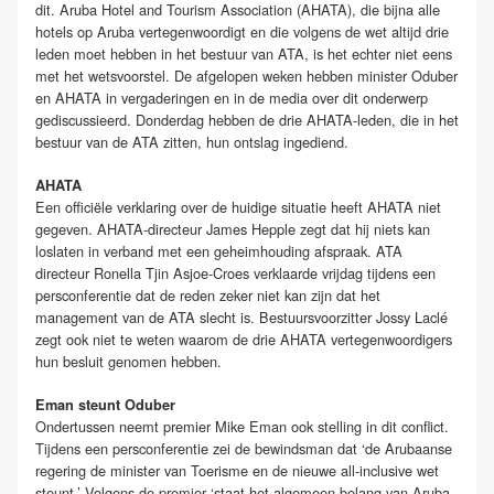
dit. Aruba Hotel and Tourism Association (AHATA), die bijna alle
hotels op Aruba vertegenwoordigt en die volgens de wet altijd drie
leden moet hebben in het bestuur van ATA, is het echter niet eens
met het wetsvoorstel. De afgelopen weken hebben minister Oduber
en AHATA in vergaderingen en in de media over dit onderwerp
gediscussieerd. Donderdag hebben de drie AHATA-leden, die in het
bestuur van de ATA zitten, hun ontslag ingediend.
AHATA
Een officiële verklaring over de huidige situatie heeft AHATA niet
gegeven. AHATA-directeur James Hepple zegt dat hij niets kan
loslaten in verband met een geheimhouding afspraak. ATA
directeur Ronella Tjin Asjoe-Croes verklaarde vrijdag tijdens een
persconferentie dat de reden zeker niet kan zijn dat het
management van de ATA slecht is. Bestuursvoorzitter Jossy Laclé
zegt ook niet te weten waarom de drie AHATA vertegenwoordigers
hun besluit genomen hebben.
Eman steunt Oduber
Ondertussen neemt premier Mike Eman ook stelling in dit conflict.
Tijdens een persconferentie zei de bewindsman dat ‘de Arubaanse
regering de minister van Toerisme en de nieuwe all-inclusive wet
steunt.’ Volgens de premier ‘staat het algemeen belang van Aruba