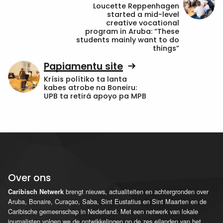
Loucette Reppenhagen
started a mid-level
creative vocational
program in Aruba: “These
students mainly want to do
things”
Papiamentu site
Krísis polítiko ta lanta
kabes atrobe na Boneiru:
UPB ta retirá apoyo pa MPB
Over ons
brengt nieuws, actualiteiten en achtergronden over
Caribisch Netwerk
Aruba, Bonaire, Curaçao, Saba, Sint Eustatius en Sint Maarten en de
Caribische gemeenschap in Nederland. Met een netwerk van lokale
journalisten volgen we de ontwikkelingen op de zes eilanden van het