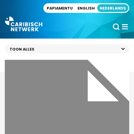
Direct naar artikel
PAPIAMENTU
ENGLISH
NEDERLANDS