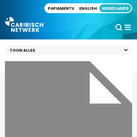
Direct naar artikel
PAPIAMENTU
ENGLISH
NEDERLANDS