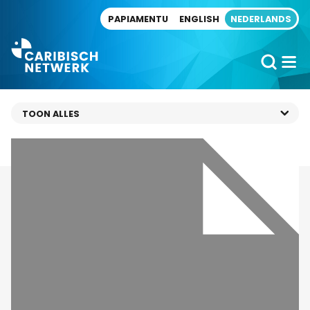
Direct naar artikel
PAPIAMENTU
ENGLISH
NEDERLANDS