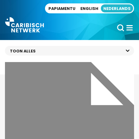
Direct naar artikel
PAPIAMENTU
ENGLISH
NEDERLANDS