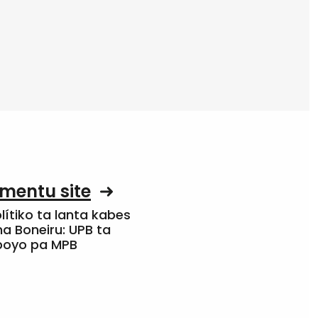
mentu site
olítiko ta lanta kabes
a Boneiru: UPB ta
apoyo pa MPB