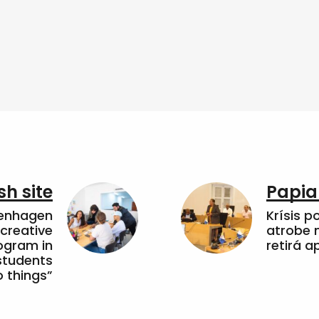
sh site
Papia
penhagen
Krísis p
 creative
atrobe n
ogram in
retirá 
students
 things”