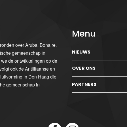
Menu
gronden over Aruba, Bonaire,
NIEUWS
ibische gemeenschap in
n we de ontwikkelingen op de
OVER ONS
volgt ook de Antilliaanse en
luitvorming in Den Haag die
PARTNERS
sche gemeenschap in