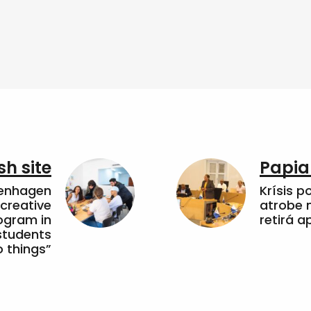
sh site
Papia
penhagen
Krísis p
 creative
atrobe n
ogram in
retirá 
students
 things”