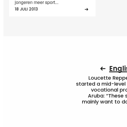
jongeren meer sport...
18 JULI 2013
Engli
Loucette Rep
started a mid-level
vocational pr
Aruba: “These 
mainly want to do