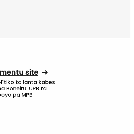
mentu site
olítiko ta lanta kabes
a Boneiru: UPB ta
apoyo pa MPB