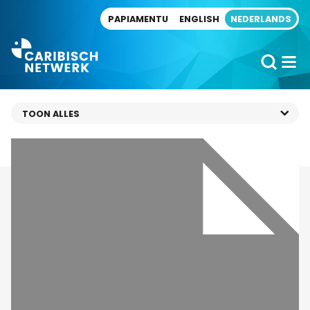
Direct naar artikel
PAPIAMENTU
ENGLISH
NEDERLANDS