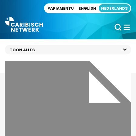
Direct naar artikel
PAPIAMENTU
ENGLISH
NEDERLANDS