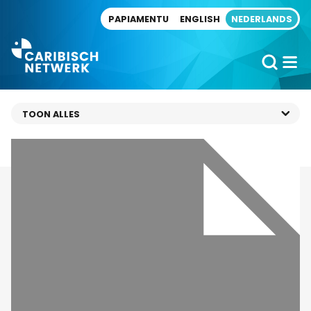
Direct naar artikel
PAPIAMENTU
ENGLISH
NEDERLANDS