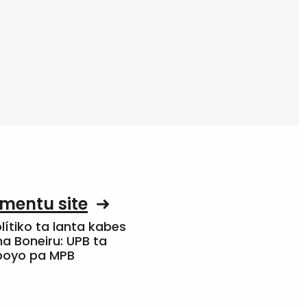
mentu site
olítiko ta lanta kabes
a Boneiru: UPB ta
apoyo pa MPB