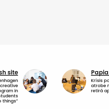
sh site
Papia
penhagen
Krísis p
 creative
atrobe n
ogram in
retirá 
students
 things”