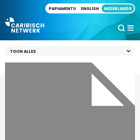
Direct naar artikel
PAPIAMENTU
ENGLISH
NEDERLANDS