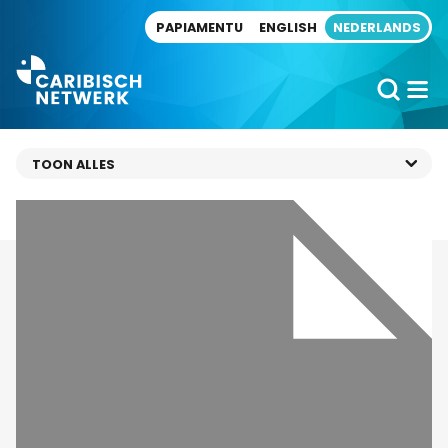
Direct naar artikel
PAPIAMENTU
ENGLISH
NEDERLANDS