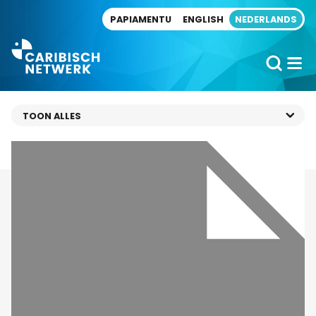
Direct naar artikel
PAPIAMENTU
ENGLISH
NEDERLANDS