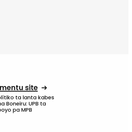
mentu site
olítiko ta lanta kabes
a Boneiru: UPB ta
apoyo pa MPB