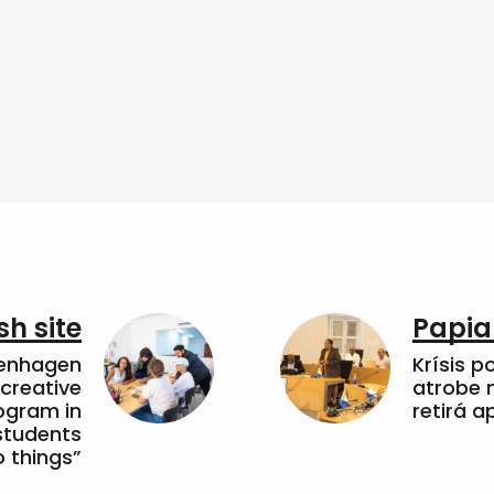
sh site
Papia
penhagen
Krísis p
 creative
atrobe n
ogram in
retirá 
students
 things”