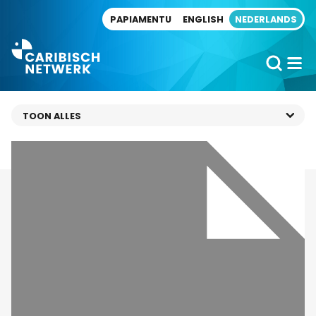
Direct naar artikel
PAPIAMENTU
ENGLISH
NEDERLANDS