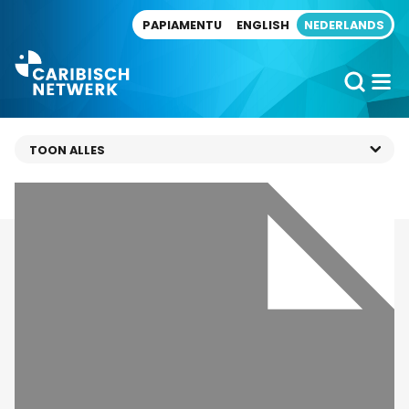
Direct naar artikel
PAPIAMENTU
ENGLISH
NEDERLANDS