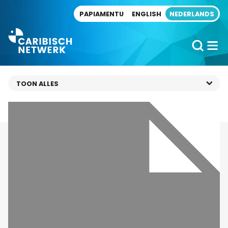
Direct naar artikel
PAPIAMENTU
ENGLISH
NEDERLANDS