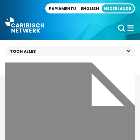
Direct naar artikel
PAPIAMENTU
ENGLISH
NEDERLANDS