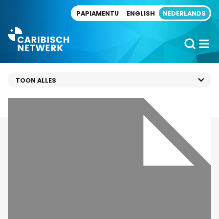
Direct naar artikel
PAPIAMENTU
ENGLISH
NEDERLANDS