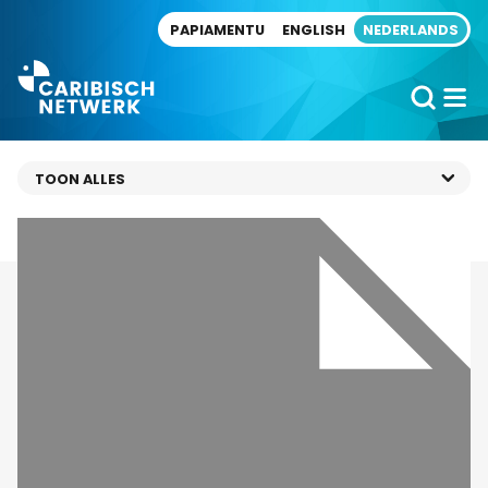
Direct naar artikel
PAPIAMENTU
ENGLISH
NEDERLANDS