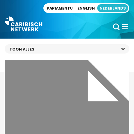
Direct naar artikel
PAPIAMENTU
ENGLISH
NEDERLANDS