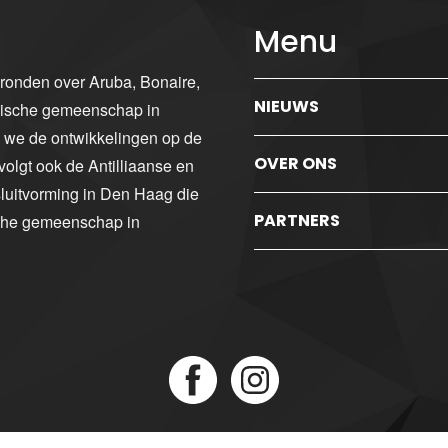
Menu
gronden over Aruba, Bonaire,
NIEUWS
ibische gemeenschap in
n we de ontwikkelingen op de
OVER ONS
volgt ook de Antilliaanse en
luitvorming in Den Haag die
PARTNERS
sche gemeenschap in