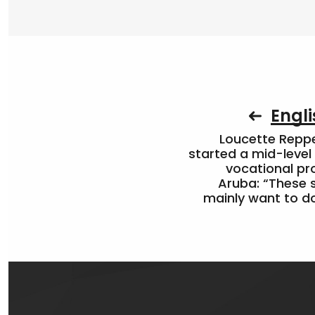
Engli
Loucette Rep
started a mid-level
vocational pr
Aruba: “These 
mainly want to do