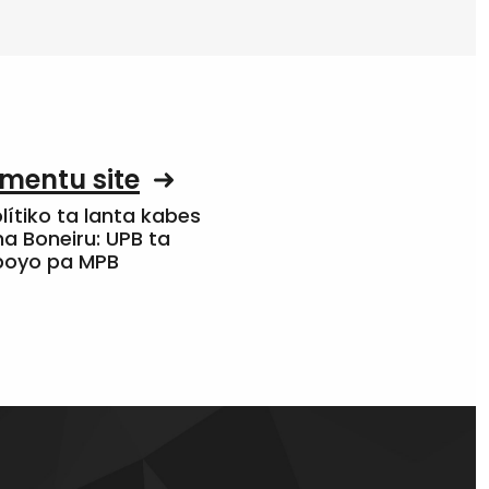
mentu site
olítiko ta lanta kabes
a Boneiru: UPB ta
apoyo pa MPB