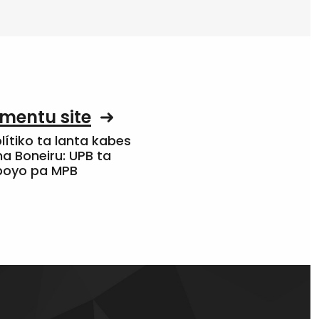
mentu site
olítiko ta lanta kabes
a Boneiru: UPB ta
apoyo pa MPB