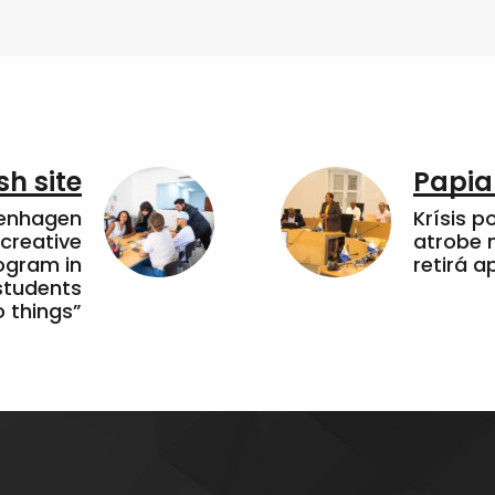
sh site
Papia
penhagen
Krísis p
 creative
atrobe n
ogram in
retirá 
students
 things”