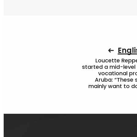
Engli
Loucette Rep
started a mid-level
vocational pr
Aruba: “These 
mainly want to do