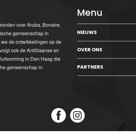
Menu
gronden over Aruba, Bonaire,
NIEUWS
ibische gemeenschap in
n we de ontwikkelingen op de
OVER ONS
volgt ook de Antilliaanse en
luitvorming in Den Haag die
PARTNERS
sche gemeenschap in