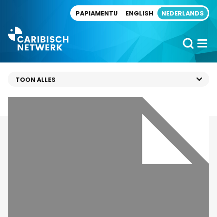
Direct naar artikel
PAPIAMENTU
ENGLISH
NEDERLANDS