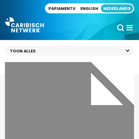
Direct naar artikel
PAPIAMENTU
ENGLISH
NEDERLANDS