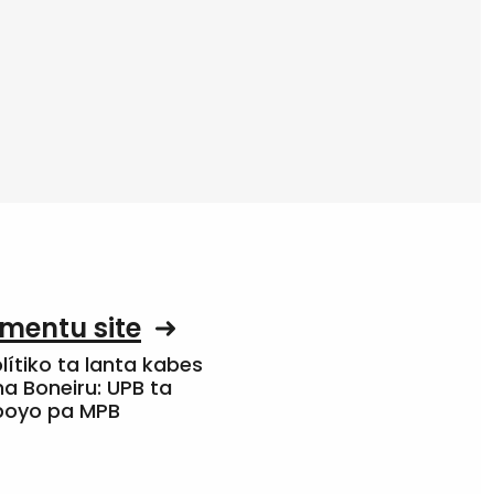
mentu site
olítiko ta lanta kabes
a Boneiru: UPB ta
apoyo pa MPB