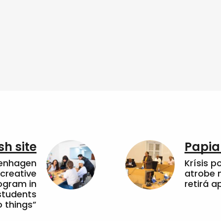
sh site
Papia
penhagen
Krísis p
 creative
atrobe n
ogram in
retirá 
students
 things”