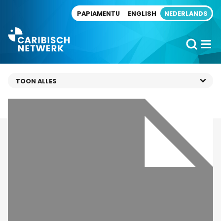
Direct naar artikel
PAPIAMENTU
ENGLISH
NEDERLANDS