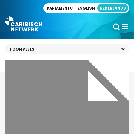
Direct naar artikel
PAPIAMENTU
ENGLISH
NEDERLANDS