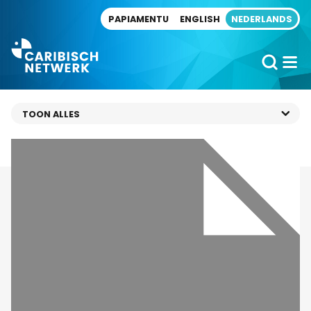
Direct naar artikel
PAPIAMENTU
ENGLISH
NEDERLANDS