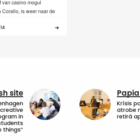
jf van casino mogul
 Corallo, is weer naar de
014
sh site
Papia
penhagen
Krísis p
 creative
atrobe n
ogram in
retirá 
students
 things”