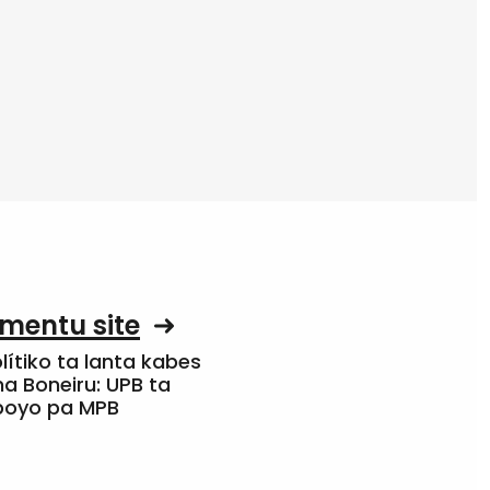
mentu site
olítiko ta lanta kabes
a Boneiru: UPB ta
apoyo pa MPB