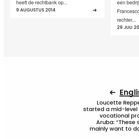
heeft de rechtbank op...
een bedri
9 AUGUSTUS 2014
Francesco
rechter...
29 JULI 2
Engli
Loucette Rep
started a mid-level
vocational pr
Aruba: “These 
mainly want to do