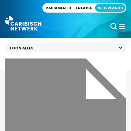
Direct naar artikel
PAPIAMENTU
ENGLISH
NEDERLANDS