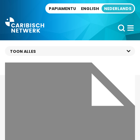
Direct naar artikel
PAPIAMENTU
ENGLISH
NEDERLANDS