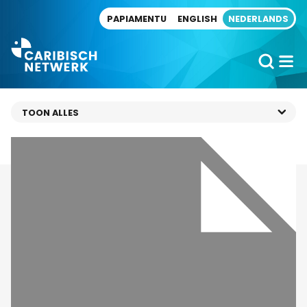
Direct naar artikel
PAPIAMENTU
ENGLISH
NEDERLANDS