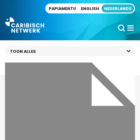
Direct naar artikel
PAPIAMENTU
ENGLISH
NEDERLANDS