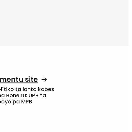
mentu site
olítiko ta lanta kabes
a Boneiru: UPB ta
apoyo pa MPB