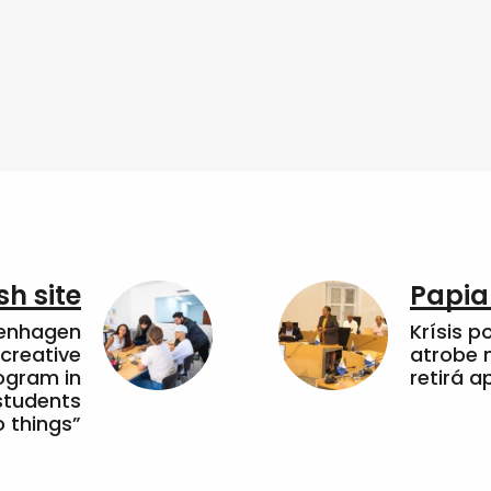
sh site
Papia
penhagen
Krísis p
 creative
atrobe n
ogram in
retirá 
students
 things”