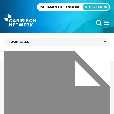
Direct naar artikel
PAPIAMENTU
ENGLISH
NEDERLANDS