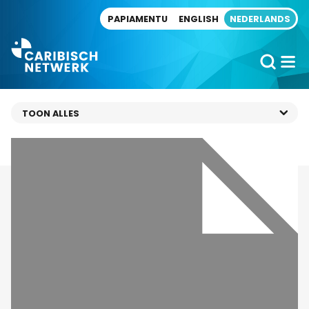
Direct naar artikel
PAPIAMENTU
ENGLISH
NEDERLANDS