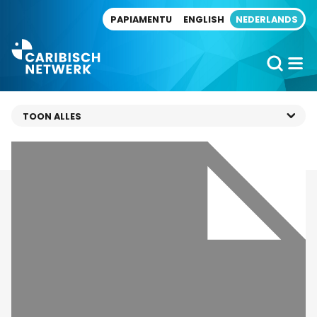
Direct naar artikel
PAPIAMENTU
ENGLISH
NEDERLANDS